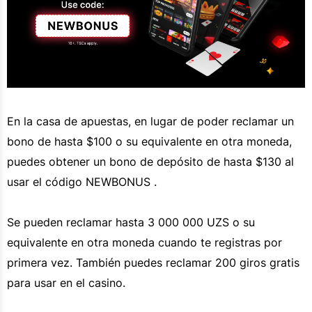
En la casa de apuestas, en lugar de poder reclamar un
bono de hasta $100 o su equivalente en otra moneda,
puedes obtener un bono de depósito de hasta $130 al
usar el código NEWBONUS .
Se pueden reclamar hasta 3 000 000 UZS o su
equivalente en otra moneda cuando te registras por
primera vez. También puedes reclamar 200 giros gratis
para usar en el casino.