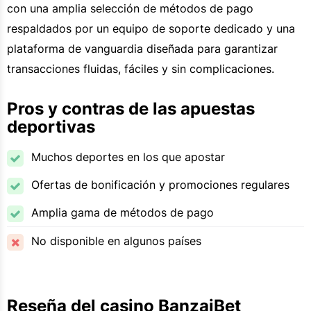
con una amplia selección de métodos de pago
respaldados por un equipo de soporte dedicado y una
plataforma de vanguardia diseñada para garantizar
transacciones fluidas, fáciles y sin complicaciones.
Pros y contras de las apuestas 
deportivas 
Muchos deportes en los que apostar
Ofertas de bonificación y promociones regulares
Amplia gama de métodos de pago
No disponible en algunos países
Reseña del casino BanzaiBet