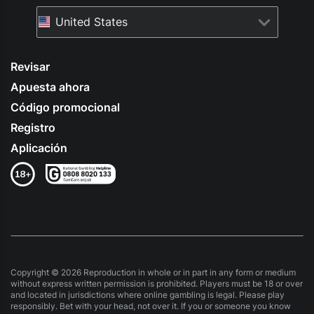
United States
Revisar
Apuesta ahora
Código promocional
Registro
Aplicación
Copyright © 2026 Reproduction in whole or in part in any form or medium
without express written permission is prohibited. Players must be 18 or over
and located in jurisdictions where online gambling is legal. Please play
responsibly. Bet with your head, not over it. If you or someone you know