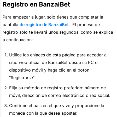
Registro en BanzaiBet
Para empezar a jugar, solo tienes que completar la
pantalla
de registro de BanzaiBet
. El proceso de
registro solo te llevará unos segundos, como se explica
a continuación:
Utilice los enlaces de esta página para acceder al
sitio web oficial de BanzaiBet desde su PC o
dispositivo móvil y haga clic en el botón
"Registrarse".
Elija su método de registro preferido: número de
móvil, dirección de correo electrónico o red social.
Confirme el país en el que vive y proporcione la
moneda con la que desea apostar.