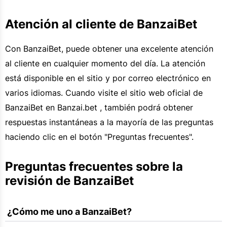
Atención al cliente de BanzaiBet
Con BanzaiBet, puede obtener una excelente atención
al cliente en cualquier momento del día. La atención
está disponible en el sitio y por correo electrónico en
varios idiomas. Cuando visite el sitio web oficial de
BanzaiBet en Banzai.bet , también podrá obtener
respuestas instantáneas a la mayoría de las preguntas
haciendo clic en el botón "Preguntas frecuentes".
Preguntas frecuentes sobre la 
revisión de BanzaiBet
 ¿Cómo me uno a BanzaiBet?