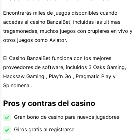
Encontrarás miles de juegos disponibles cuando
accedas al casino BanzaiBet, incluidas las últimas
tragamonedas, muchos juegos con crupieres en vivo y
otros juegos como Aviator.
El Casino BanzaiBet funciona con los mejores
proveedores de software, incluidos 3 Oaks Gaming,
Hacksaw Gaming , Play'n Go , Pragmatic Play y
Spinomenal.
Pros y contras del casino 
Gran bono de casino para nuevos jugadores
Giros gratis al registrarse