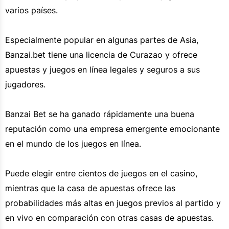
varios países.
Especialmente popular en algunas partes de Asia,
Banzai.bet tiene una licencia de Curazao y ofrece
apuestas y juegos en línea legales y seguros a sus
jugadores.
Banzai Bet se ha ganado rápidamente una buena
reputación como una empresa emergente emocionante
en el mundo de los juegos en línea.
Puede elegir entre cientos de juegos en el casino,
mientras que la casa de apuestas ofrece las
probabilidades más altas en juegos previos al partido y
en vivo en comparación con otras casas de apuestas.