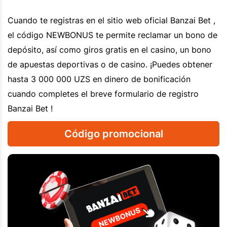
Cuando te registras en el sitio web oficial Banzai Bet ,
el código NEWBONUS te permite reclamar un bono de
depósito, así como giros gratis en el casino, un bono
de apuestas deportivas o de casino. ¡Puedes obtener
hasta 3 000 000 UZS en dinero de bonificación
cuando completes el breve formulario de registro
Banzai Bet !
Código promocional