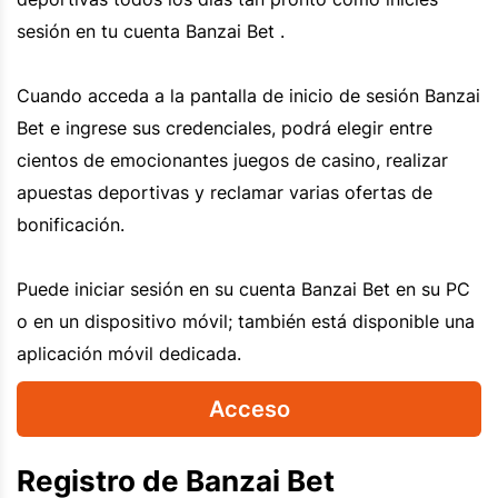
sesión en tu cuenta Banzai Bet .
Cuando acceda a la pantalla de inicio de sesión Banzai
Bet e ingrese sus credenciales, podrá elegir entre
cientos de emocionantes juegos de casino, realizar
apuestas deportivas y reclamar varias ofertas de
bonificación.
Puede iniciar sesión en su cuenta Banzai Bet en su PC
o en un dispositivo móvil; también está disponible una
aplicación móvil dedicada.
Acceso
Registro de Banzai Bet