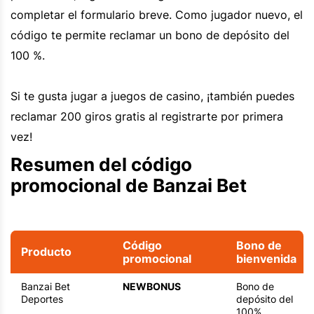
completar el formulario breve. Como jugador nuevo, el
código te permite reclamar un bono de depósito del
100 %.
Si te gusta jugar a juegos de casino, ¡también puedes
reclamar 200 giros gratis al registrarte por primera
vez!
Resumen del código
promocional de Banzai Bet
Código
Bono de
Producto
promocional
bienvenida
Banzai Bet
NEWBONUS
Bono de
Deportes
depósito del
100%