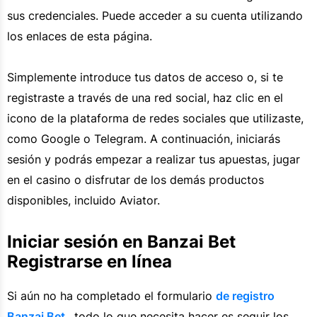
sus credenciales. Puede acceder a su cuenta utilizando
los enlaces de esta página.
Simplemente introduce tus datos de acceso o, si te
registraste a través de una red social, haz clic en el
icono de la plataforma de redes sociales que utilizaste,
como Google o Telegram. A continuación, iniciarás
sesión y podrás empezar a realizar tus apuestas, jugar
en el casino o disfrutar de los demás productos
disponibles, incluido Aviator.
Iniciar sesión en Banzai Bet
Registrarse en línea
Si aún no ha completado el formulario
de registro
Banzai Bet
, todo lo que necesita hacer es seguir los