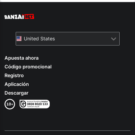
United States
Apuesta ahora
Código promocional
Registro
Aplicación
Descargar