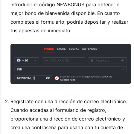
introducir el código NEWBONUS para obtener el
mejor bono de bienvenida disponible. En cuanto
completes el formulario, podrás depositar y realizar
tus apuestas de inmediato.
Regístrate con una dirección de correo electrónico.
Cuando accedas al formulario de registro,
proporciona una dirección de correo electrónico y
crea una contraseña para usarla con tu cuenta de