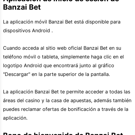
Banzai Bet
La aplicación móvil Banzai Bet está disponible para
dispositivos Android .
Cuando acceda al sitio web oficial Banzai Bet en su
teléfono móvil o tableta, simplemente haga clic en el
logotipo Android que encontrará junto al gráfico
"Descargar" en la parte superior de la pantalla.
La aplicación Banzai Bet te permite acceder a todas las
áreas del casino y la casa de apuestas, además también
puedes reclamar ofertas de bonificación a través de la
aplicación.