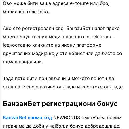
Ово може бити ваша адреса е-поште или број
мобилног телефона.
Ако сте регистровали свој БанзаиБет налог преко
мреже друштвених медија као што је Telegram ,
једноставно кликните на икону платформе
друштвених медија коју сте користили да бисте се
одмах пријавили.
Тада ћете бити пријављени и можете почети да
стављате своје казино опкладе и спортске опкладе.
БанзаиБет регистрациони бонус
Banzai Bet промо код
NEWBONUS омогућава новим
играчима да добију најбољи бонус добродошлице.