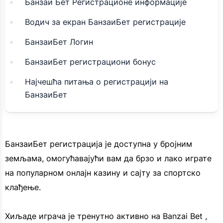
Банзаи Бет Регистрационе информације
Водич за екран БанзаиБет регистрације
БанзаиБет Логин
БанзаиБет регистрациони бонус
Најчешћа питања о регистрацији на
БанзаиБет
БанзаиБет регистрација је доступна у бројним
земљама, омогућавајући вам да брзо и лако играте
на популарном онлајн казину и сајту за спортско
клађење.
Хиљаде играча је тренутно активно на Banzai Bet ,