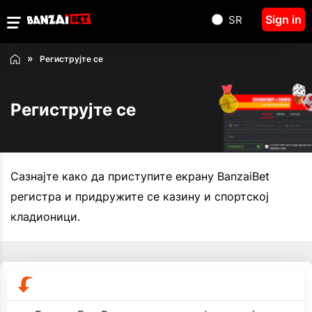
Sign in
SR
Региструјте се
Региструјте се
Сазнајте како да приступите екрану BanzaiBet
регистра и придружите се казину и спортској
кладионици.