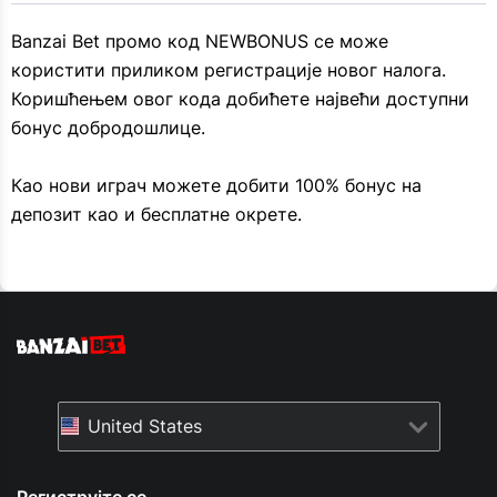
Banzai Bet промо код NEWBONUS се може
користити приликом регистрације новог налога.
Коришћењем овог кода добићете највећи доступни
бонус добродошлице.
Као нови играч можете добити 100% бонус на
депозит као и бесплатне окрете.
United States