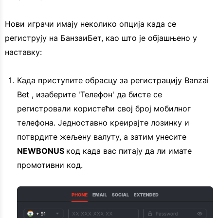
Нови играчи имају неколико опција када се
региструју на БанзаиБет, као што је објашњено у
наставку:
Када приступите обрасцу за регистрацију Banzai
Bet , изаберите 'Телефон' да бисте се
регистровали користећи свој број мобилног
телефона. Једноставно креирајте лозинку и
потврдите жељену валуту, а затим унесите
NEWBONUS
код када вас питају да ли имате
промотивни код.