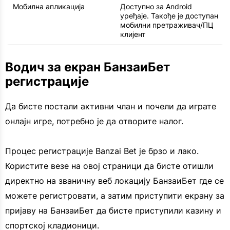
Мобилна апликација
Доступно за Android
уређаје. Такође је доступан
мобилни претраживач/ПЦ
клијент
Водич за екран БанзаиБет
регистрације
Да бисте постали активни члан и почели да играте
онлајн игре, потребно је да отворите налог.
Процес регистрације Banzai Bet је брзо и лако.
Користите везе на овој страници да бисте отишли
директно на званичну веб локацију БанзаиБет где се
можете регистровати, а затим приступити екрану за
пријаву на БанзаиБет да бисте приступили казину и
спортској кладионици.