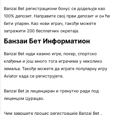
Banzai Bet регистрациони бонус се додељује као
100% депозит. Направите свој први депозит и он ће
бити упарен. Као нови играч, такође можете
затражити 200 бесплатних окретаја.
Банзаи Бет Информатион
Banzai Bet нуди казино игре, покер, спортско
клађење и још много тога играчима у неколико
земаља. Такође можете да играте популарну игру
Aviator када се региструјете.
Banzai Bet је лиценциран и тренутно ради под
лиценцом Цурацао.
Чим завршите процес регистрације Banzai Bet ,