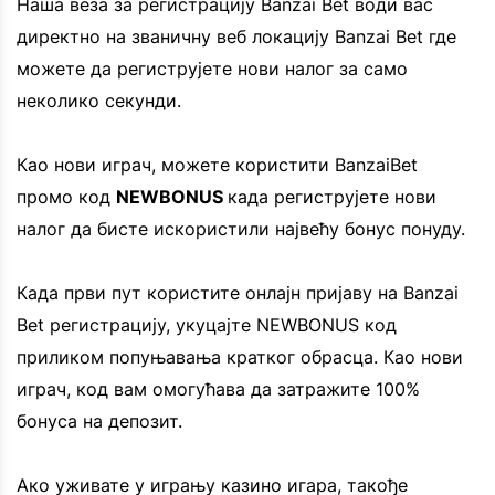
Наша веза за регистрацију Banzai Bet води вас
директно на званичну веб локацију Banzai Bet где
можете да региструјете нови налог за само
неколико секунди.
Као нови играч, можете користити BanzaiBet
промо код
NEWBONUS
када региструјете нови
налог да бисте искористили највећу бонус понуду.
Када први пут користите онлајн пријаву на Banzai
Bet регистрацију, укуцајте NEWBONUS код
приликом попуњавања кратког обрасца. Као нови
играч, код вам омогућава да затражите 100%
бонуса на депозит.
Ако уживате у игрању казино игара, такође