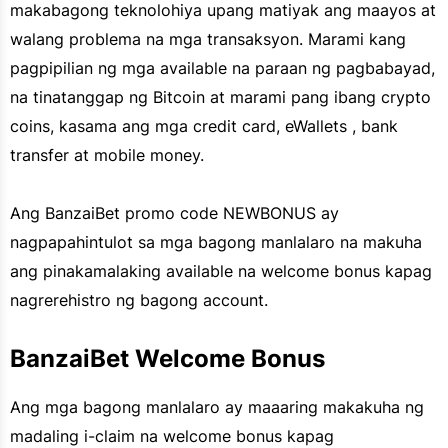
makabagong teknolohiya upang matiyak ang maayos at
walang problema na mga transaksyon. Marami kang
pagpipilian ng mga available na paraan ng pagbabayad,
na tinatanggap ng Bitcoin at marami pang ibang crypto
coins, kasama ang mga credit card, eWallets , bank
transfer at mobile money.
Ang BanzaiBet promo code NEWBONUS ay
nagpapahintulot sa mga bagong manlalaro na makuha
ang pinakamalaking available na welcome bonus kapag
nagrerehistro ng bagong account.
BanzaiBet Welcome Bonus
Ang mga bagong manlalaro ay maaaring makakuha ng
madaling i-claim na welcome bonus kapag