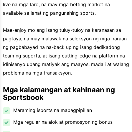
live na mga laro, na may mga betting market na
available sa lahat ng pangunahing sports.
Mae-enjoy mo ang isang tuluy-tuloy na karanasan sa
pagtaya, na may malawak na seleksyon ng mga paraan
ng pagbabayad na na-back up ng isang dedikadong
team ng suporta, at isang cutting-edge na platform na
idinisenyo upang matiyak ang maayos, madali at walang
problema na mga transaksyon.
Mga kalamangan at kahinaan ng 
Sportsbook 
Maraming isports na mapagpipilian
Mga regular na alok at promosyon ng bonus