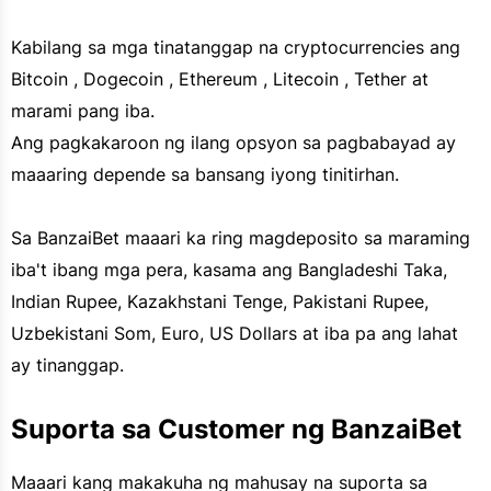
Kabilang sa mga tinatanggap na cryptocurrencies ang
Bitcoin , Dogecoin , Ethereum , Litecoin , Tether at
marami pang iba.
Ang pagkakaroon ng ilang opsyon sa pagbabayad ay
maaaring depende sa bansang iyong tinitirhan.
Sa BanzaiBet maaari ka ring magdeposito sa maraming
iba't ibang mga pera, kasama ang Bangladeshi Taka,
Indian Rupee, Kazakhstani Tenge, Pakistani Rupee,
Uzbekistani Som, Euro, US Dollars at iba pa ang lahat
ay tinanggap.
Suporta sa Customer ng BanzaiBet
Maaari kang makakuha ng mahusay na suporta sa