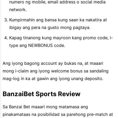
numero ng mobile, email address o social media
network.
Kumpirmahin ang bansa kung saan ka nakatira at
ibigay ang pera na gusto mong pagtaya.
Kapag tinanong kung mayroon kang promo code, i-
type ang NEWBONUS code.
Ang iyong bagong account ay bukas na, at maaari
mong i-claim ang iyong welcome bonus sa sandaling
mag-log in ka at gawin ang iyong unang deposito.
BanzaiBet Sports Review
Sa Banzai Bet maaari mong matamasa ang
pinakamataas na posibilidad sa parehong pre-match at