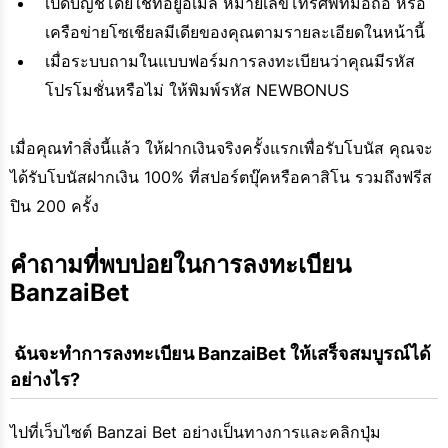
เปิดบัญชีโดยใช้ที่อยู่อีเมล หมายเลขโทรศัพท์มือถือ หรือ
เครือข่ายโซเชียลมีเดียของคุณตามรายละเอียดในหน้านี้
เมื่อระบบถามในแบบฟอร์มการลงทะเบียนว่าคุณมีรหัส
โปรโมชั่นหรือไม่ ให้พิมพ์รหัส NEWBONUS
เมื่อคุณทำสิ่งนี้แล้ว ให้ฝากเงินจริงครั้งแรกเพื่อรับโบนัส คุณจะ
ได้รับโบนัสฝากเงิน 100% ที่สปอร์ตบุ๊คหรือคาสิโน รวมถึงฟรีส
ปิน 200 ครั้ง
คำถามที่พบบ่อยในการลงทะเบียน 
BanzaiBet
 ฉันจะทำการลงทะเบียน BanzaiBet ให้เสร็จสมบูรณ์ได้
อย่างไร?
ไปที่เว็บไซต์ Banzai Bet อย่างเป็นทางการและคลิกปุ่ม