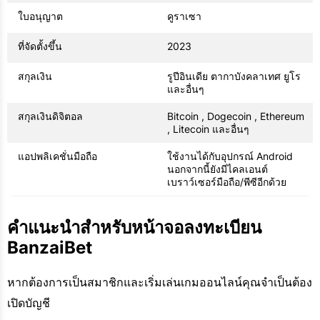
ใบอนุญาต
คูราเซา
ที่จัดตั้งขึ้น
2023
สกุลเงิน
รูปีอินเดีย ตากาบังคลาเทศ ยูโร
และอื่นๆ
สกุลเงินดิจิตอล
Bitcoin , Dogecoin , Ethereum
, Litecoin และอื่นๆ
แอปพลิเคชั่นมือถือ
ใช้งานได้กับอุปกรณ์ Android
นอกจากนี้ยังมีไคลเอนต์
เบราว์เซอร์มือถือ/พีซีอีกด้วย
คำแนะนำสำหรับหน้าจอลงทะเบียน
BanzaiBet
หากต้องการเป็นสมาชิกและเริ่มเล่นเกมออนไลน์คุณจำเป็นต้อง
เปิดบัญชี