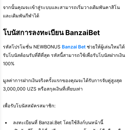
จากนั้นคุณจะเข้าสู่ระบบและสามารถเริ่มวางเดิมพันคาสิโน
และเดิมพันกีฬาได้
โบนัสการลงทะเบียน BanzaiBet
รหัสโปรโมชั่น NEWBONUS
Banzai Bet
ช่วยให้ผู้เล่นใหม่ได้
รับโบนัสต้อนรับที่ดีที่สุด รหัสนี้สามารถใช้เพื่อรับโบนัสฝากเงิน
100%
มูลค่าการฝากเงินจริงครั้งแรกของคุณจะได้รับการจับคู่สูงสุด
3,000,000 UZS หรือสกุลเงินที่เทียบเท่า
เพื่อรับโบนัสสมัครสมาชิก:
ลงทะเบียนที่ Banzai.Bet โดยใช้ลิงก์บนหน้านี้