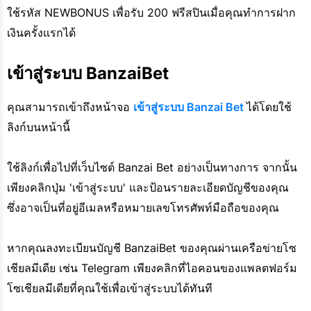
ใช้รหัส NEWBONUS เพื่อรับ 200 ฟรีสปินเมื่อคุณทำการฝาก
เงินครั้งแรกได้
เข้าสู่ระบบ BanzaiBet
คุณสามารถเข้าถึงหน้าจอ
เข้าสู่ระบบ Banzai Bet
ได้โดยใช้
ลิงก์บนหน้านี้
ใช้ลิงก์เพื่อไปที่เว็บไซต์ Banzai Bet อย่างเป็นทางการ จากนั้น
เพียงคลิกปุ่ม 'เข้าสู่ระบบ' และป้อนรายละเอียดบัญชีของคุณ
ซึ่งอาจเป็นที่อยู่อีเมลหรือหมายเลขโทรศัพท์มือถือของคุณ
หากคุณลงทะเบียนบัญชี BanzaiBet ของคุณผ่านเครือข่ายโซ
เชียลมีเดีย เช่น Telegram เพียงคลิกที่ไอคอนของแพลตฟอร์ม
โซเชียลมีเดียที่คุณใช้เพื่อเข้าสู่ระบบได้ทันที