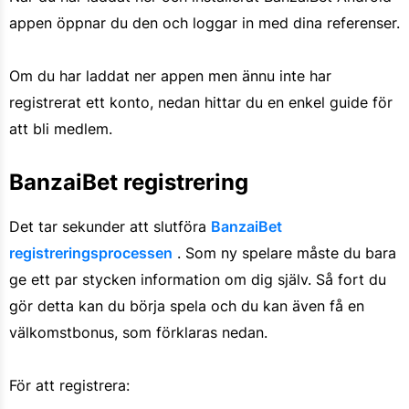
appen öppnar du den och loggar in med dina referenser.
Om du har laddat ner appen men ännu inte har
registrerat ett konto, nedan hittar du en enkel guide för
att bli medlem.
BanzaiBet registrering
Det tar sekunder att slutföra
BanzaiBet
registreringsprocessen
. Som ny spelare måste du bara
ge ett par stycken information om dig själv. Så fort du
gör detta kan du börja spela och du kan även få en
välkomstbonus, som förklaras nedan.
För att registrera: