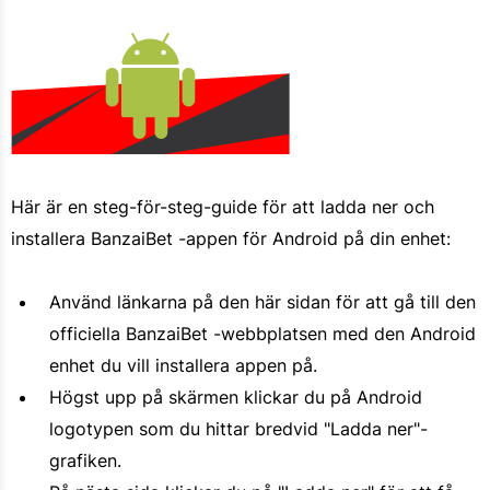
Här är en steg-för-steg-guide för att ladda ner och
installera BanzaiBet -appen för Android på din enhet:
Använd länkarna på den här sidan för att gå till den
officiella BanzaiBet -webbplatsen med den Android
enhet du vill installera appen på.
Högst upp på skärmen klickar du på Android
logotypen som du hittar bredvid "Ladda ner"-
grafiken.