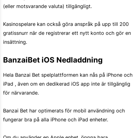
(eller motsvarande valuta) tillgängligt.
Kasinospelare kan också göra anspråk på upp till 200
gratissnurr när de registrerar ett nytt konto och gör en
insättning.
BanzaiBet iOS Nedladdning
Hela Banzai Bet spelplattformen kan nås på iPhone och
iPad , även om en dedikerad iOS app inte är tillgänglig
för närvarande.
Banzai Bet har optimerats för mobil användning och
fungerar bra på alla iPhone och iPad enheter.
Om du använder en Apple enhet, öppna bara