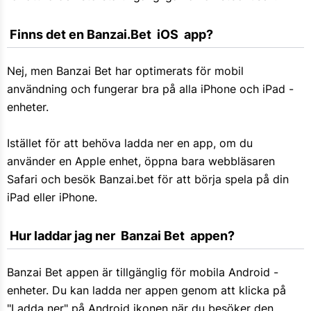
 Finns det en Banzai.Bet  iOS  app?
Nej, men Banzai Bet har optimerats för mobil
användning och fungerar bra på alla iPhone och iPad -
enheter.
Istället för att behöva ladda ner en app, om du
använder en Apple enhet, öppna bara webbläsaren
Safari och besök Banzai.bet för att börja spela på din
iPad eller iPhone.
 Hur laddar jag ner  Banzai Bet  appen?
Banzai Bet appen är tillgänglig för mobila Android -
enheter. Du kan ladda ner appen genom att klicka på
"Ladda ner" på Android ikonen när du besöker den