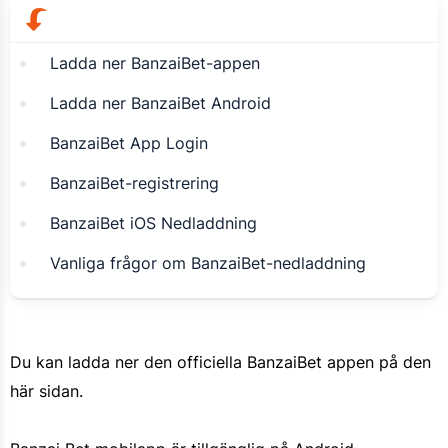
Ladda ner BanzaiBet-appen
Ladda ner BanzaiBet Android
BanzaiBet App Login
BanzaiBet-registrering
BanzaiBet iOS Nedladdning
Vanliga frågor om BanzaiBet-nedladdning
Du kan ladda ner den officiella BanzaiBet appen på den
här sidan.