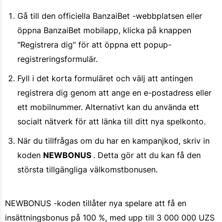
Gå till den officiella BanzaiBet -webbplatsen eller
öppna BanzaiBet mobilapp, klicka på knappen
"Registrera dig" för att öppna ett popup-
registreringsformulär.
Fyll i det korta formuläret och välj att antingen
registrera dig genom att ange en e-postadress eller
ett mobilnummer. Alternativt kan du använda ett
socialt nätverk för att länka till ditt nya spelkonto.
När du tillfrågas om du har en kampanjkod, skriv in
koden
NEWBONUS
. Detta gör att du kan få den
största tillgängliga välkomstbonusen.
NEWBONUS -koden tillåter nya spelare att få en
insättningsbonus på 100 %, med upp till 3 000 000 UZS