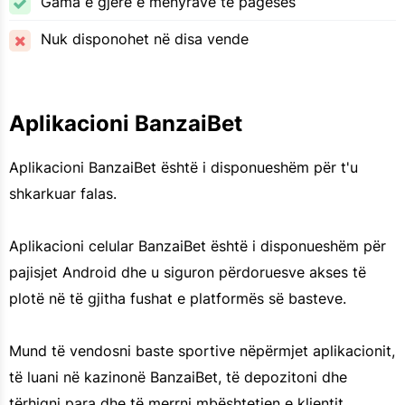
Gama e gjerë e mënyrave të pagesës
Nuk disponohet në disa vende
Aplikacioni BanzaiBet
Aplikacioni BanzaiBet është i disponueshëm për t'u
shkarkuar falas.
Aplikacioni celular BanzaiBet është i disponueshëm për
pajisjet Android dhe u siguron përdoruesve akses të
plotë në të gjitha fushat e platformës së basteve.
Mund të vendosni baste sportive nëpërmjet aplikacionit,
të luani në kazinonë BanzaiBet, të depozitoni dhe
tërhiqni para dhe të merrni mbështetjen e klientit.