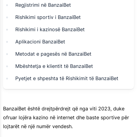
Regjistrimi në BanzaiBet
Rishikimi sportiv i BanzaiBet
Rishikimi i kazinosë BanzaiBet
Aplikacioni BanzaiBet
Metodat e pagesës në BanzaiBet
Mbështetja e klientit të BanzaiBet
Pyetjet e shpeshta të Rishikimit të BanzaiBet
BanzaiBet është drejtpërdrejt që nga viti 2023, duke
ofruar lojëra kazino në internet dhe baste sportive për
lojtarët në një numër vendesh.