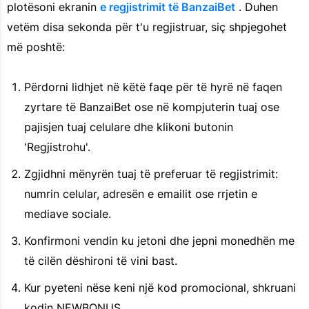
plotësoni ekranin
e regjistrimit të BanzaiBet
. Duhen
vetëm disa sekonda për t'u regjistruar, siç shpjegohet
më poshtë:
Përdorni lidhjet në këtë faqe për të hyrë në faqen
zyrtare të BanzaiBet ose në kompjuterin tuaj ose
pajisjen tuaj celulare dhe klikoni butonin
'Regjistrohu'.
Zgjidhni mënyrën tuaj të preferuar të regjistrimit:
numrin celular, adresën e emailit ose rrjetin e
mediave sociale.
Konfirmoni vendin ku jetoni dhe jepni monedhën me
të cilën dëshironi të vini bast.
Kur pyeteni nëse keni një kod promocional, shkruani
kodin NEWBONUS .