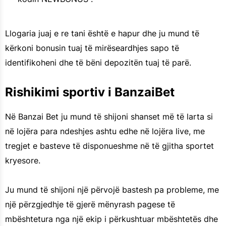
Llogaria juaj e re tani është e hapur dhe ju mund të
kërkoni bonusin tuaj të mirëseardhjes sapo të
identifikoheni dhe të bëni depozitën tuaj të parë.
Rishikimi sportiv i BanzaiBet
Në Banzai Bet ju mund të shijoni shanset më të larta si
në lojëra para ndeshjes ashtu edhe në lojëra live, me
tregjet e basteve të disponueshme në të gjitha sportet
kryesore.
Ju mund të shijoni një përvojë bastesh pa probleme, me
një përzgjedhje të gjerë mënyrash pagese të
mbështetura nga një ekip i përkushtuar mbështetës dhe