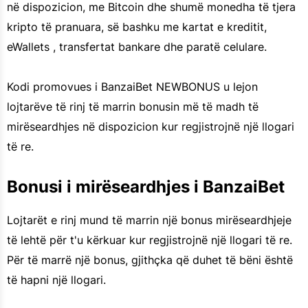
në dispozicion, me Bitcoin dhe shumë monedha të tjera
kripto të pranuara, së bashku me kartat e kreditit,
eWallets , transfertat bankare dhe paratë celulare.
Kodi promovues i BanzaiBet NEWBONUS u lejon
lojtarëve të rinj të marrin bonusin më të madh të
mirëseardhjes në dispozicion kur regjistrojnë një llogari
të re.
Bonusi i mirëseardhjes i BanzaiBet
Lojtarët e rinj mund të marrin një bonus mirëseardhjeje
të lehtë për t'u kërkuar kur regjistrojnë një llogari të re.
Për të marrë një bonus, gjithçka që duhet të bëni është
të hapni një llogari.