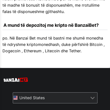
të madhe të bonusit të disponueshëm, me rrotullime
falas të disponueshme gjithashtu.
 A mund të depozitoj me kripto në BanzaiBet?
po. Në Banzai Bet mund të bastni me shumë monedha
të ndryshme kriptomonedhash, duke përfshirë Bitcoin ,
Dogecoin , Ethereum , Litecoin dhe Tether.
United States