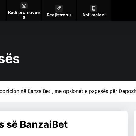
Kodi promovue
Regjistrohu
Aplikacioni
s
sës
ozicion në BanzaiBet , me opsionet e pagesës për Depoziti
s së BanzaiBet