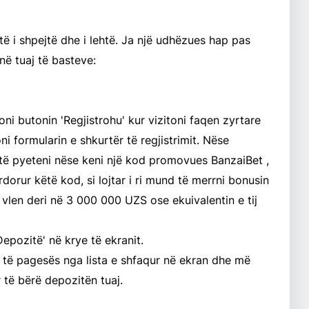
htë i shpejtë dhe i lehtë. Ja një udhëzues hap pas
në tuaj të basteve:
koni butonin 'Regjistrohu' kur vizitoni faqen zyrtare
ni formularin e shkurtër të regjistrimit. Nëse
r të pyeteni nëse keni një kod promovues BanzaiBet ,
dorur këtë kod, si lojtar i ri mund të merrni bonusin
i vlen deri në 3 000 000 UZS ose ekuivalentin e tij
Depozitë' në krye të ekranit.
r të pagesës nga lista e shfaqur në ekran dhe më
 të bërë depozitën tuaj.