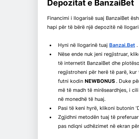
Depozitat e BanzaiBet
Financimi i llogarisë suaj BanzaiBet ës
hapi për të bërë një depozitë në llogari
Hyni në llogarinë tuaj
Banzai.Bet
.
Nëse ende nuk jeni regjistruar, kli
të internetit BanzaiBet dhe plotëso
regjistroheni për herë të parë, ku
futni kodin
NEWBONUS
. Duke për
më të madh të mirëseardhjes, i cil
në monedhë të huaj.
Pasi të keni hyrë, klikoni butonin '
Zgjidhni metodën tuaj të preferua
pas ndiqni udhëzimet në ekran për