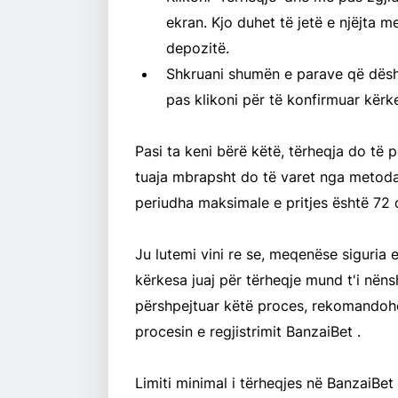
ekran. Kjo duhet të jetë e njëjta 
depozitë.
Shkruani shumën e parave që dëshi
pas klikoni për të konfirmuar kërk
Pasi ta keni bërë këtë, tërheqja do të 
tuaja mbrapsht do të varet nga metoda 
periudha maksimale e pritjes është 72 
Ju lutemi vini re se, meqenëse siguria 
kërkesa juaj për tërheqje mund t'i nënsh
përshpejtuar këtë proces, rekomandohet
procesin e regjistrimit BanzaiBet .
Limiti minimal i tërheqjes në Banzai