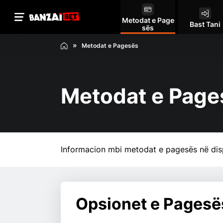
Metodat e Page
Bast Tani
sës
Metodat e Pagesës
Metodat e Page
Informacion mbi metodat e pagesës në disp
Opsionet e Pagesë