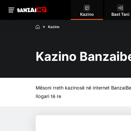
Kazino
Bast Tani
Kazino
Kazino Banzaib
Mësoni rreth kazinosë në internet BanzaiBet
llogari të re