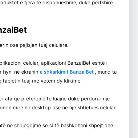
produktet e tjera të disponueshme, duke përfshirë
nzaiBet
in ose pajisjen tuaj celulare.
likacioni celular, aplikacioni BanzaiBet është i
r hyni në ekranin
e shkarkimit BanzaiBet
, mund ta
e tabletin tuaj me vetëm dy klikime.
r ata që preferojnë të luajnë duke përdorur një
non mirë në desktop ose në një shfletues celular.
htë ne shpjegojmë se si të bashkoheni shpejt dhe