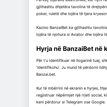
gjithashtu dhjetëra tavolina të drejtpërd
poker, ruletë dhe lojëra të tjera kryeso
Kazino BanzaiBet ka gjithashtu tavolin
lojëra të njohura si Aviator dhe lojëra t
Hyrja në BanzaiBet në 
Për t'u identifikuar në llogarinë tuaj, 
'Identifikohu'. Ju mund të përdorni lidh
Banzai.bet.
Kur të mbërrini në ekranin e hyrjes, thj
regjistruar nëpërmjet një rrjeti social,
keni përdorur si Telegram ose Google. M