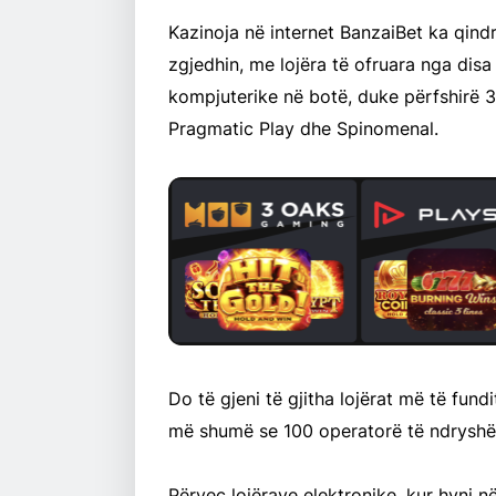
Kazinoja në internet BanzaiBet ka qindra
zgjedhin, me lojëra të ofruara nga dis
kompjuterike në botë, duke përfshirë 
Pragmatic Play dhe Spinomenal.
Do të gjeni të gjitha lojërat më të fundi
më shumë se 100 operatorë të ndrysh
Përveç lojërave elektronike, kur hyni në 