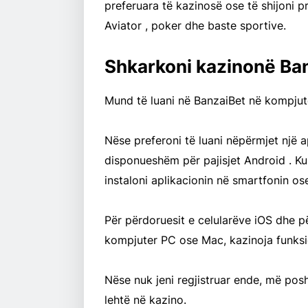
preferuara të kazinosë ose të shijoni 
Aviator , poker dhe baste sportive.
Shkarkoni kazinonë Ba
Mund të luani në BanzaiBet në kompjuter
Nëse preferoni të luani nëpërmjet një ap
disponueshëm për pajisjet Android . Ku
instaloni aplikacionin në smartfonin os
Për përdoruesit e celularëve iOS dhe pë
kompjuter PC ose Mac, kazinoja funksio
Nëse nuk jeni regjistruar ende, më pos
lehtë në kazino.