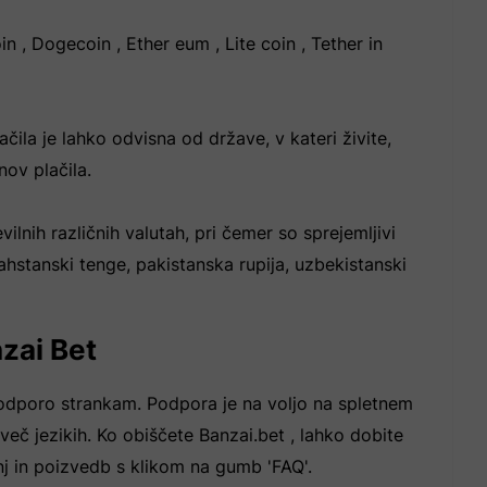
in , Dogecoin , Ether eum , Lite coin , Tether in
čila je lahko odvisna od države, v kateri živite,
nov plačila.
vilnih različnih valutah, pri čemer so sprejemljivi
ahstanski tenge, pakistanska rupija, uzbekistanski
zai Bet
odporo strankam. Podpora je na voljo na spletnem
 več jezikih. Ko obiščete Banzai.bet , lahko dobite
j in poizvedb s klikom na gumb 'FAQ'.