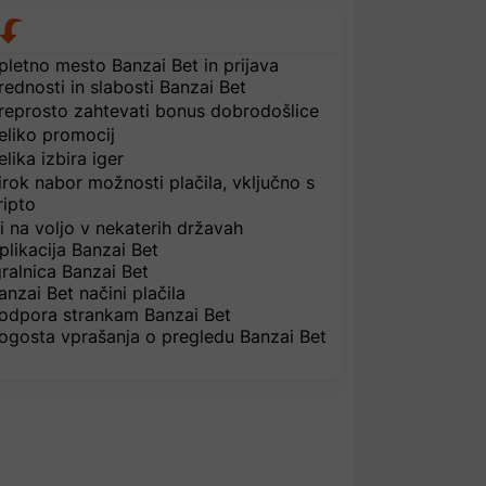
pletno mesto Banzai Bet in prijava
rednosti in slabosti Banzai Bet
reprosto zahtevati bonus dobrodošlice
eliko promocij
elika izbira iger
irok nabor možnosti plačila, vključno s
ripto
i na voljo v nekaterih državah
plikacija Banzai Bet
gralnica Banzai Bet
anzai Bet načini plačila
odpora strankam Banzai Bet
ogosta vprašanja o pregledu Banzai Bet