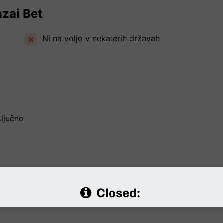
zai Bet
Ni na voljo v nekaterih državah
ključno
Closed:
o prenesete.