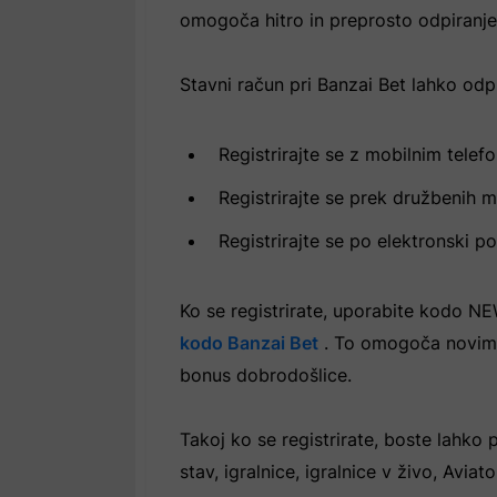
omogoča hitro in preprosto odpiranje
Stavni račun pri
Banzai Bet lahko odpr
Registrirajte se z mobilnim tele
Registrirajte se prek družbenih m
Registrirajte se po elektronski po
Ko se registrirate, uporabite kodo N
kodo
Banzai Bet
. To omogoča novim i
bonus dobrodošlice.
Takoj ko se registrirate, boste lahko
stav, igralnice, igralnice v živo, Aviat