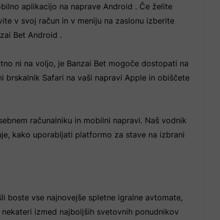
bilno aplikacijo na naprave Android . Če želite
vite v svoj račun in v meniju na zaslonu izberite
zai Bet Android .
no ni na voljo, je
Banzai Bet mogoče dostopati na
i brskalnik Safari na vaši napravi Apple in obiščete
sebnem računalniku in mobilni napravi. Naš vodnik
uje, kako uporabljati platformo za stave na izbrani
ašli boste vse najnovejše spletne igralne avtomate,
ajo nekateri izmed najboljših svetovnih ponudnikov