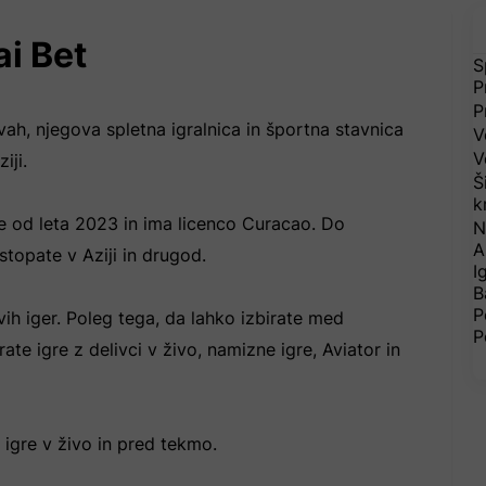
ai Bet
S
P
P
avah, njegova spletna igralnica in športna stavnica
V
V
iji.
Š
k
je od leta 2023 in ima licenco Curacao. Do
N
A
stopate v Aziji in drugod.
I
B
P
ivih iger. Poleg tega, da lahko izbirate med
P
ate igre z delivci v živo, namizne igre, Aviator in
igre v živo in pred tekmo.