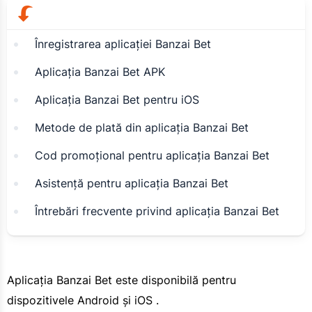
Înregistrarea aplicației Banzai Bet
Aplicația Banzai Bet APK
Aplicația Banzai Bet pentru iOS
Metode de plată din aplicația Banzai Bet
Cod promoțional pentru aplicația Banzai Bet
Asistență pentru aplicația Banzai Bet
Întrebări frecvente privind aplicația Banzai Bet
Aplicația Banzai Bet este disponibilă pentru
dispozitivele Android și iOS .