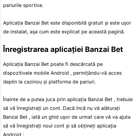
pariurile sportive.
Aplicația Banzai Bet este disponibilă gratuit și este ușor
de instalat, așa cum este explicat pe această pagină.
Înregistrarea aplicației Banzai Bet
Aplicația Banzai Bet poate fi descărcată pe
dispozitivele mobile Android , permițându-vă acces
deplin la cazinou și platforma de pariuri.
Înainte de a putea juca prin aplicația Banzai Bet , trebuie
să vă înregistrați un cont. Dacă încă nu vă alăturați
Banzai Bet , iată un ghid ușor de urmat care vă va ajuta
să vă înregistrați noul cont și să obțineți aplicația
Android :