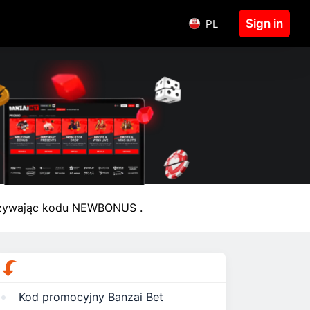
Sign in
PL
, używając kodu NEWBONUS .
Kod promocyjny Banzai Bet