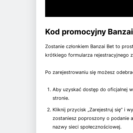
Kod promocyjny Banzai
Zostanie członkiem Banzai Bet to pros
krótkiego formularza rejestracyjnego z
Po zarejestrowaniu się możesz odebra
Aby uzyskać dostęp do oficjalnej wi
stronie.
Kliknij przycisk „Zarejestruj się” i 
zostaniesz poproszony o podanie 
nazwy sieci społecznościowej.