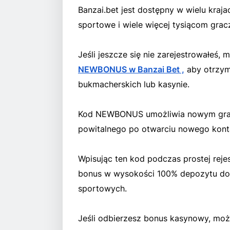
Banzai.bet jest dostępny w wielu kraja
sportowe i wiele więcej tysiącom grac
Jeśli jeszcze się nie zarejestrowałeś,
NEWBONUS w Banzai Bet ,
aby otrzym
bukmacherskich lub kasynie.
Kod NEWBONUS umożliwia nowym grac
powitalnego po otwarciu nowego konta
Wpisując ten kod podczas prostej reje
bonus w wysokości 100% depozytu do 
sportowych.
Jeśli odbierzesz bonus kasynowy, mo