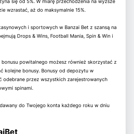
zyna się od 5%. W miarę przechodzenia na wyższe
ie wzrastać, aż do maksymalnie 15%.
asynowych i sportowych w Banzai Bet z szansą na
ejmują Drops & Wins, Football Mania, Spin & Win i
bonusu powitalnego możesz również skorzystać z
ć kolejne bonusy. Bonusy od depozytu w
 odebrane przez wszystkich zarejestrowanych
owymi spinami.
dawany do Twojego konta każdego roku w dniu
aiBet