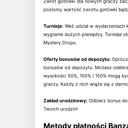
Zwrot gotówki dla nowych graczy zac
poziomy wartość zwrotu gotówki będz
Turnieje:
Weź udział w wydarzeniach k
wygranie dużych pieniędzy. Turnieje ob
Mystery Drops.
Oferty bonusów od depozytu:
Oprócz 
bonusów od depozytu. Możesz odebra
wysokości 50%, 100% i 150% mogą być
graczy. Każdy z nich wiąże się z darm
Zakład urodzinowy:
Odbierz bonus do
Twoich urodzin!
Metody płatności Banz