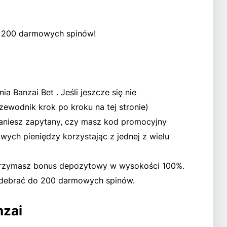
 200 darmowych spinów!
a Banzai Bet . Jeśli jeszcze się nie
zewodnik krok po kroku na tej stronie)
niesz zapytany, czy masz kod promocyjny
wych pieniędzy korzystając z jednej z wielu
otrzymasz bonus depozytowy w wysokości 100%.
debrać do 200 darmowych spinów.
nzai