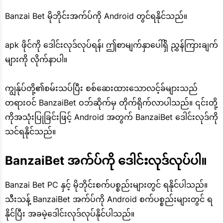
Banzai Bet မိုဘိုင်းအက်ပ်ကို Android တွင်ရနိုင်သည်။
apk ဖိုင်ကို ဒေါင်းလုဒ်လုပ်ရန်၊ ဤစာမျက်နှာပေါ်ရှိ ညွှန်ကြားချက်
များကို လိုက်နာပါ။
ကျွန်ုပ်တို့၏စမ်းသပ်ပြီး စစ်ဆေးထားသောလင့်ခ်များသည်
တရားဝင် BanzaiBet ဝဘ်ဆိုက်မှ တိုက်ရိုက်လာပါသည်။ ၎င်းတို့
ကိုအသုံးပြုခြင်းဖြင့် Android အတွက် BanzaiBet ဒေါင်းလုဒ်ကို
သင်ရနိုင်သည်။
BanzaiBet အက်ပ်ကို ဒေါင်းလုဒ်လုပ်ပါ။
Banzai Bet PC နှင့် မိုဘိုင်းစက်ပစ္စည်းများတွင် ရနိုင်ပါသည်။
သီးသန့် BanzaiBet အက်ပ်ကို Android စက်ပစ္စည်းများတွင် ရ
နိုင်ပြီး အခမဲ့ဒေါင်းလုဒ်လုပ်နိုင်ပါသည်။