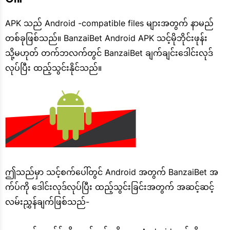
APK သည် Android -compatible files များအတွက် နာမည်
တစ်ခုဖြစ်သည်။ BanzaiBet Android APK သင့်မိုဘိုင်းဖုန်း
သို့မဟုတ် တက်ဘလက်တွင် BanzaiBet ချက်ချင်းဒေါင်းလုဒ်
လုပ်ပြီး ထည့်သွင်းနိုင်သည်။
ဤသည်မှာ သင့်စက်ပေါ်တွင် Android အတွက် BanzaiBet အ
က်ပ်ကို ဒေါင်းလုဒ်လုပ်ပြီး ထည့်သွင်းခြင်းအတွက် အဆင့်ဆင့်
လမ်းညွှန်ချက်ဖြစ်သည်-