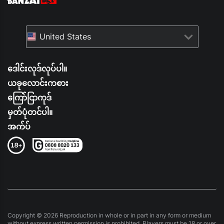
United States
ဒေါင်းလုဒ်လုပ်ပါ။
ယခုလောင်းကစား
ကြော်ငြာကုဒ်
မှတ်ပုံတင်ပါ။
အက်ပ်
Copyright © 2026 Reproduction in whole or in part in any form or medium
without express written permission is prohibited. Players must be 18 or over