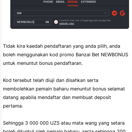
Tidak kira kaedah pendaftaran yang anda pilih, anda
boleh menggunakan kod promo Banzai Bet NEWBONUS
untuk menuntut bonus pendaftaran.
Kod tersebut telah diuji dan disahkan serta
membolehkan pemain baharu menuntut bonus selamat
datang apabila mendaftar dan membuat deposit
pertama.
Sehingga 3 000 000 UZS atau mata wang yang setara
boleh dituntut oleh pemain baharu, serta sehingga 200