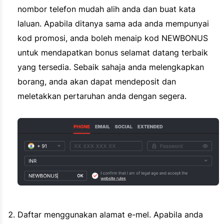
nombor telefon mudah alih anda dan buat kata
laluan. Apabila ditanya sama ada anda mempunyai
kod promosi, anda boleh menaip kod NEWBONUS
untuk mendapatkan bonus selamat datang terbaik
yang tersedia. Sebaik sahaja anda melengkapkan
borang, anda akan dapat mendeposit dan
meletakkan pertaruhan anda dengan segera.
Daftar menggunakan alamat e-mel. Apabila anda