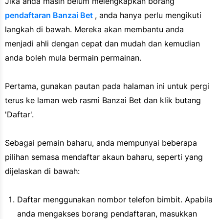
Jika anda masih belum melengkapkan borang
pendaftaran Banzai Bet
, anda hanya perlu mengikuti
langkah di bawah. Mereka akan membantu anda
menjadi ahli dengan cepat dan mudah dan kemudian
anda boleh mula bermain permainan.
Pertama, gunakan pautan pada halaman ini untuk pergi
terus ke laman web rasmi Banzai Bet dan klik butang
'Daftar'.
Sebagai pemain baharu, anda mempunyai beberapa
pilihan semasa mendaftar akaun baharu, seperti yang
dijelaskan di bawah:
Daftar menggunakan nombor telefon bimbit. Apabila
anda mengakses borang pendaftaran, masukkan