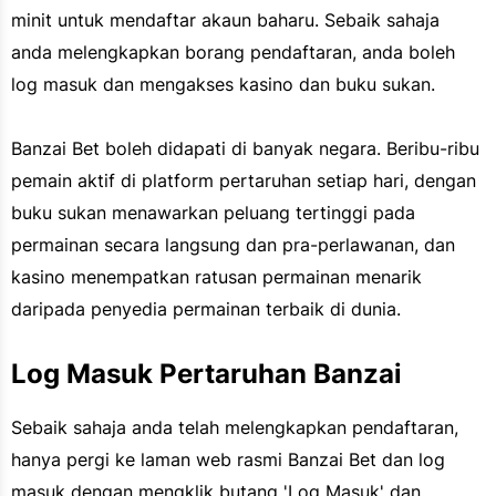
minit untuk mendaftar akaun baharu. Sebaik sahaja
anda melengkapkan borang pendaftaran, anda boleh
log masuk dan mengakses kasino dan buku sukan.
Banzai Bet boleh didapati di banyak negara. Beribu-ribu
pemain aktif di platform pertaruhan setiap hari, dengan
buku sukan menawarkan peluang tertinggi pada
permainan secara langsung dan pra-perlawanan, dan
kasino menempatkan ratusan permainan menarik
daripada penyedia permainan terbaik di dunia.
Log Masuk Pertaruhan Banzai
Sebaik sahaja anda telah melengkapkan pendaftaran,
hanya pergi ke laman web rasmi Banzai Bet dan log
masuk dengan mengklik butang 'Log Masuk' dan