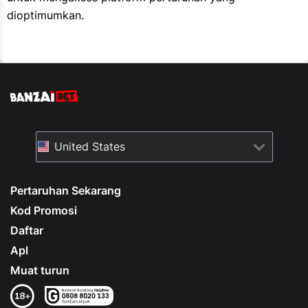
dioptimumkan.
United States
Pertaruhan Sekarang
Kod Promosi
Daftar
Apl
Muat turun