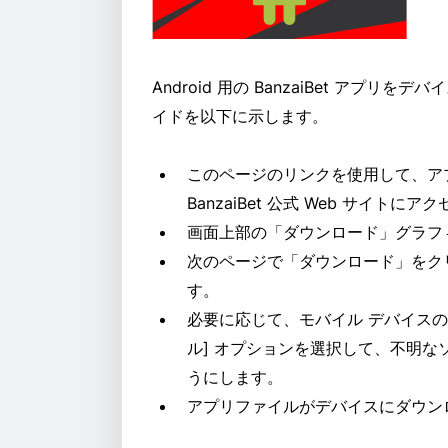
Android 用の BanzaiBet ア
イドを以下に示します。
このページのリンクを使用して、アプリ
BanzaiBet 公式 Web サイトに
画面上部の「ダウンロード」グラフィッ
次のページで「ダウンロード」をクリックし
す。
必要に応じて、モバイル デバイスの
ル] オプションを選択して、不明
うにします。
アプリファイルがデバイスにダウン