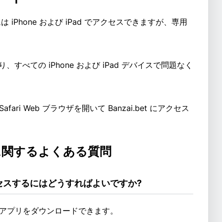
ムは iPhone および iPad でアクセスできますが、専用
り、すべての iPhone および iPad デバイスで問題なく
ari Web ブラウザを開いて Banzai.bet にアクセス
ードに関するよくある質問
APK にアクセスするにはどうすればよいですか?
roid アプリをダウンロードできます。