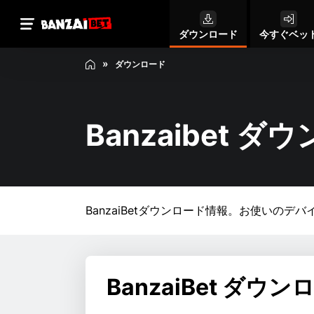
ダウンロード
今すぐベッ
ダウンロード
Banzaibet ダ
BanzaiBetダウンロード情報。お使いのデ
BanzaiBet ダウン