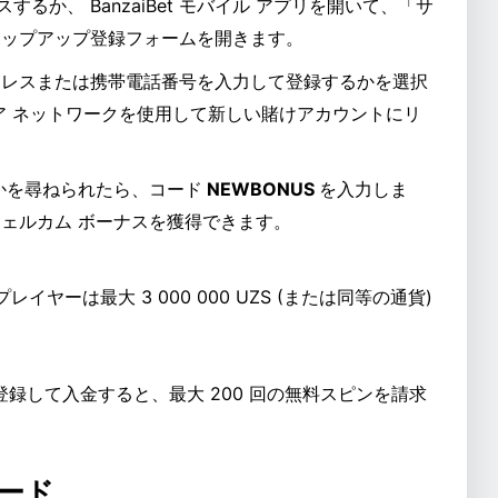
クセスするか、 BanzaiBet モバイル アプリを開いて、「サ
ポップアップ登録フォームを開きます。
ドレスまたは携帯電話番号を入力して登録するかを選択
ア ネットワークを使用して新しい賭けアカウントにリ
かを尋ねられたら、コード
NEWBONUS
を入力しま
ェルカム ボーナスを獲得できます。
イヤーは最大 3 000 000 UZS (または同等の通貨)
録して入金すると、最大 200 回の無料スピンを請求
ロード