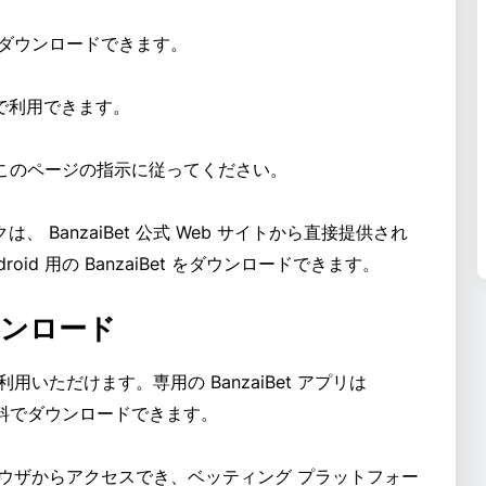
リをダウンロードできます。
id で利用できます。
、このページの指示に従ってください。
BanzaiBet 公式 Web サイトから直接提供され
id 用の BanzaiBet をダウンロードできます。
ダウンロード
でご利用いただけます。専用の BanzaiBet アプリは
、無料でダウンロードできます。
 ブラウザからアクセスでき、ベッティング プラットフォー