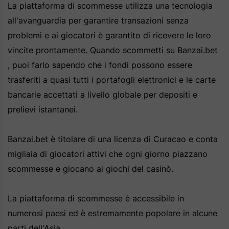
La piattaforma di scommesse utilizza una tecnologia
all'avanguardia per garantire transazioni senza
problemi e ai giocatori è garantito di ricevere le loro
vincite prontamente. Quando scommetti su Banzai.bet
, puoi farlo sapendo che i fondi possono essere
trasferiti a quasi tutti i portafogli elettronici e le carte
bancarie accettati a livello globale per depositi e
prelievi istantanei.
Banzai.bet è titolare di una licenza di Curacao e conta
migliaia di giocatori attivi che ogni giorno piazzano
scommesse e giocano ai giochi del casinò.
La piattaforma di scommesse è accessibile in
numerosi paesi ed è estremamente popolare in alcune
parti dell'Asia.