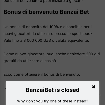
bonus di benvenuto e puoi iniziare a giocare.
Bonus di benvenuto Banzai Bet
Un bonus di deposito del 100% è disponibile per i
nuovi giocatori da utilizzare presso lo sportsbook.
Vale fino a 3 000 000 UZS o valuta equivalente.
Come nuovo giocatore, puoi anche richiedere 200 giri
gratuiti da utilizzare al casinò.
Ecco come ottenere il bonus di benvenuto:
Accedi al tuo nuovo account Banzai Bet o
BanzaiBet is closed
registrati seguendo le istruzioni presenti in questa
Why don’t you try one of these instead?
pagina.