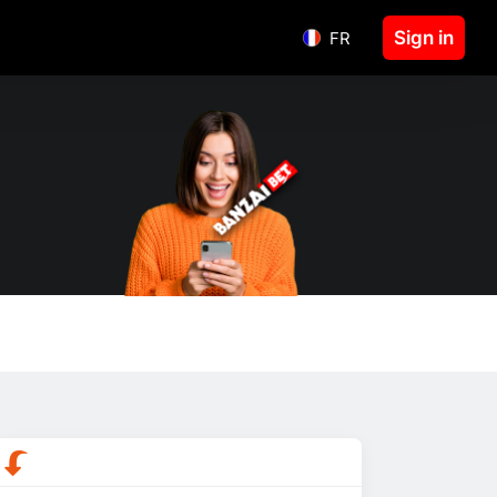
Sign in
FR