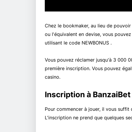
Chez le bookmaker, au lieu de pouvoir 
ou l'équivalent en devise, vous pouvez
utilisant le code NEWBONUS .
Vous pouvez réclamer jusqu'à 3 000 00
première inscription. Vous pouvez égal
casino.
Inscription à BanzaiBet
Pour commencer à jouer, il vous suffit
L'inscription ne prend que quelques s