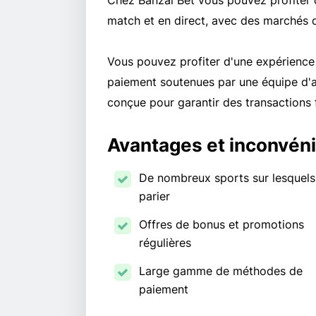
match et en direct, avec des marchés d
Vous pouvez profiter d'une expérience 
paiement soutenues par une équipe d'a
conçue pour garantir des transactions fl
Avantages et inconvéni
De nombreux sports sur lesquels
parier
Offres de bonus et promotions
régulières
Large gamme de méthodes de
paiement