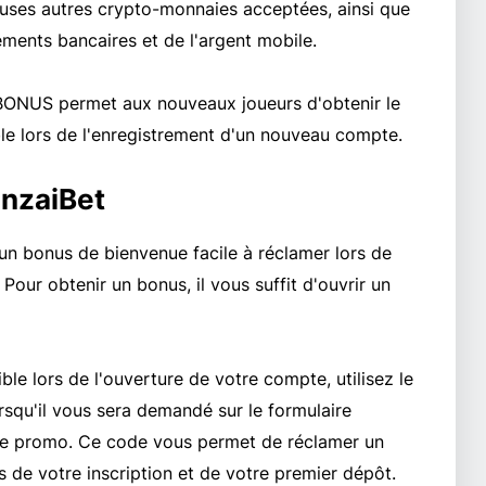
crédit, eWallets , des virements bancaires et de l'argent mobile.
le lors de l'enregistrement d'un nouveau compte.
nzaiBet
un bonus de bienvenue facile à réclamer lors de
our obtenir un bonus, il vous suffit d'ouvrir un
ble lors de l'ouverture de votre compte, utilisez le
rsqu'il vous sera demandé sur le formulaire
ode promo. Ce code vous permet de réclamer un
de votre inscription et de votre premier dépôt.