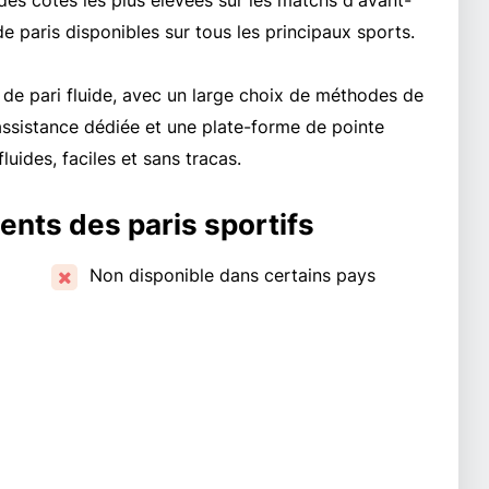
e paris disponibles sur tous les principaux sports.
de pari fluide, avec un large choix de méthodes de
ssistance dédiée et une plate-forme de pointe
uides, faciles et sans tracas.
ents des paris sportifs
Non disponible dans certains pays