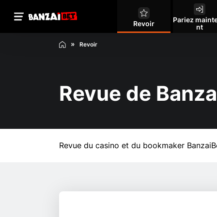
Pariez maint
Revoir
nt
Revoir
Revue de Banza
Revue du casino et du bookmaker BanzaiBe