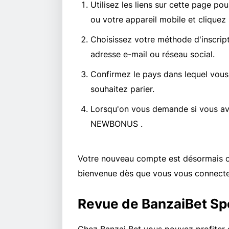
Utilisez les liens sur cette page po
ou votre appareil mobile et cliquez s
Choisissez votre méthode d'inscrip
adresse e-mail ou réseau social.
Confirmez le pays dans lequel vous 
souhaitez parier.
Lorsqu'on vous demande si vous av
NEWBONUS .
Votre nouveau compte est désormais o
bienvenue dès que vous vous connectez
Revue de BanzaiBet Sp
Chez Banzai Bet vous pouvez profiter des cotes les plus élevées sur les matchs d'avant-