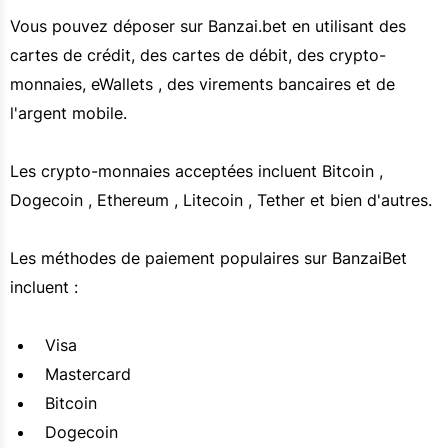
Vous pouvez déposer sur Banzai.bet en utilisant des
cartes de crédit, des cartes de débit, des crypto-
monnaies, eWallets , des virements bancaires et de
l'argent mobile.
Les crypto-monnaies acceptées incluent Bitcoin ,
Dogecoin , Ethereum , Litecoin , Tether et bien d'autres.
Les méthodes de paiement populaires sur BanzaiBet
incluent :
Visa
Mastercard
Bitcoin
Dogecoin