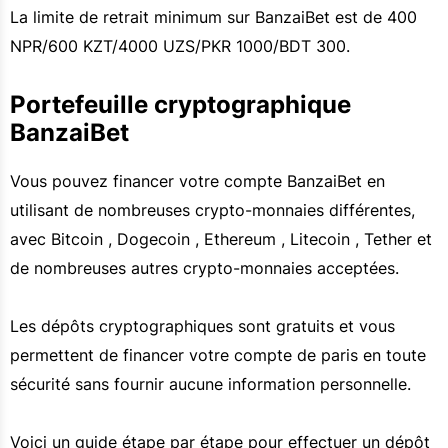
La limite de retrait minimum sur BanzaiBet est de 400
NPR/600 KZT/4000 UZS/PKR 1000/BDT 300.
Portefeuille cryptographique
BanzaiBet
Vous pouvez financer votre compte BanzaiBet en
utilisant de nombreuses crypto-monnaies différentes,
avec Bitcoin , Dogecoin , Ethereum , Litecoin , Tether et
de nombreuses autres crypto-monnaies acceptées.
Les dépôts cryptographiques sont gratuits et vous
permettent de financer votre compte de paris en toute
sécurité sans fournir aucune information personnelle.
Voici un guide étape par étape pour effectuer un dépôt