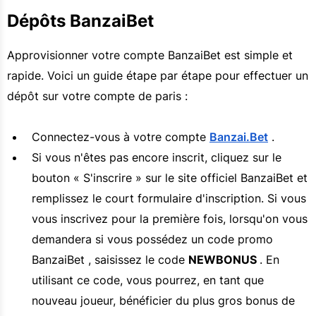
Dépôts BanzaiBet
Approvisionner votre compte BanzaiBet est simple et
rapide. Voici un guide étape par étape pour effectuer un
dépôt sur votre compte de paris :
Connectez-vous à votre compte
Banzai.Bet
.
Si vous n'êtes pas encore inscrit, cliquez sur le
bouton « S'inscrire » sur le site officiel BanzaiBet et
remplissez le court formulaire d'inscription. Si vous
vous inscrivez pour la première fois, lorsqu'on vous
demandera si vous possédez un code promo
BanzaiBet , saisissez le code
NEWBONUS
. En
utilisant ce code, vous pourrez, en tant que
nouveau joueur, bénéficier du plus gros bonus de