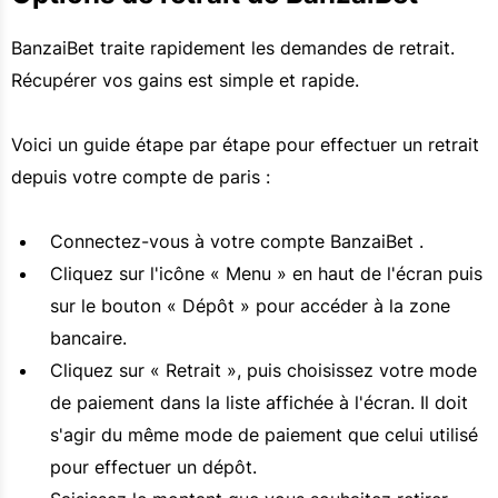
BanzaiBet traite rapidement les demandes de retrait.
Récupérer vos gains est simple et rapide.
Voici un guide étape par étape pour effectuer un retrait
depuis votre compte de paris :
Connectez-vous à votre compte BanzaiBet .
Cliquez sur l'icône « Menu » en haut de l'écran puis
sur le bouton « Dépôt » pour accéder à la zone
bancaire.
Cliquez sur « Retrait », puis choisissez votre mode
de paiement dans la liste affichée à l'écran. Il doit
s'agir du même mode de paiement que celui utilisé
pour effectuer un dépôt.