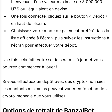
bienvenue, d'une valeur maximale de 3 000 000
UZS ou l'équivalent en devise.
Une fois connecté, cliquez sur le bouton « Dépôt »
en haut de l'écran.
Choisissez votre mode de paiement préféré dans la
liste affichée à l'écran, puis suivez les instructions à
l'écran pour effectuer votre dépôt.
Une fois cela fait, votre solde sera mis à jour et vous
pourrez commencer à jouer !
Si vous effectuez un dépôt avec des crypto-monnaies,
les montants minimums peuvent varier en fonction de la
crypto-monnaie que vous utilisez.
Options de retrait de BanzaiBet