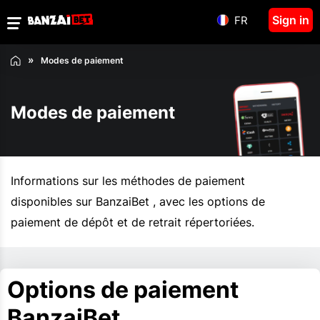
Sign in
FR
Modes de paiement
Modes de paiement
Informations sur les méthodes de paiement
disponibles sur BanzaiBet , avec les options de
paiement de dépôt et de retrait répertoriées.
Options de paiement
BanzaiBet