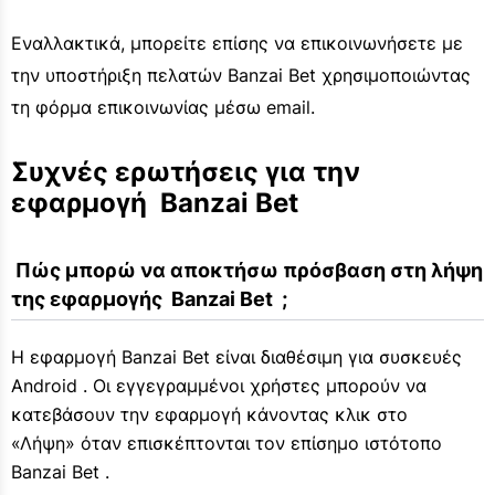
Εναλλακτικά, μπορείτε επίσης να επικοινωνήσετε με
την υποστήριξη πελατών Banzai Bet χρησιμοποιώντας
τη φόρμα επικοινωνίας μέσω email.
Συχνές ερωτήσεις για την 
εφαρμογή  Banzai Bet 
 Πώς μπορώ να αποκτήσω πρόσβαση στη λήψη 
της εφαρμογής  Banzai Bet  ;
Η εφαρμογή Banzai Bet είναι διαθέσιμη για συσκευές
Android . Οι εγγεγραμμένοι χρήστες μπορούν να
κατεβάσουν την εφαρμογή κάνοντας κλικ στο
«Λήψη» όταν επισκέπτονται τον επίσημο ιστότοπο
Banzai Bet .