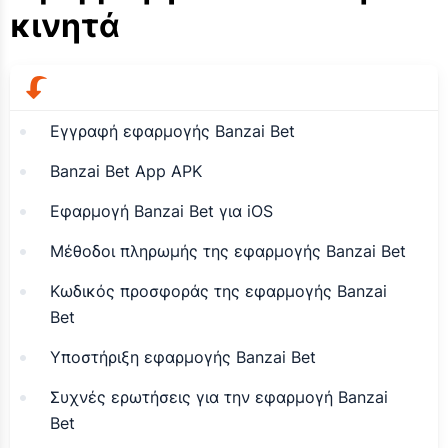
κινητά
Εγγραφή εφαρμογής Banzai Bet
Banzai Bet App APK
Εφαρμογή Banzai Bet για iOS
Μέθοδοι πληρωμής της εφαρμογής Banzai Bet
Κωδικός προσφοράς της εφαρμογής Banzai
Bet
Υποστήριξη εφαρμογής Banzai Bet
Συχνές ερωτήσεις για την εφαρμογή Banzai
Bet