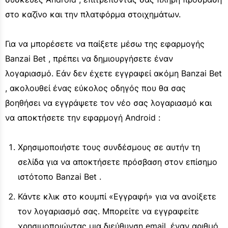
στο καζίνο και την πλατφόρμα στοιχημάτων.
Για να μπορέσετε να παίξετε μέσω της εφαρμογής
Banzai Bet , πρέπει να δημιουργήσετε έναν
λογαριασμό. Εάν δεν έχετε εγγραφεί ακόμη Banzai Bet
, ακολουθεί ένας εύκολος οδηγός που θα σας
βοηθήσει να εγγράψετε τον νέο σας λογαριασμό και
να αποκτήσετε την εφαρμογή Android :
Χρησιμοποιήστε τους συνδέσμους σε αυτήν τη
σελίδα για να αποκτήσετε πρόσβαση στον επίσημο
ιστότοπο Banzai Bet .
Κάντε κλικ στο κουμπί «Εγγραφή» για να ανοίξετε
τον λογαριασμό σας. Μπορείτε να εγγραφείτε
χρησιμοποιώντας μια διεύθυνση email, έναν αριθμό