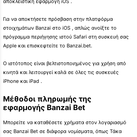
αποκλειστική εφαρμογή iOS .
Για να αποκτήσετε πρόσβαση στην πλατφόρμα
στοιχημάτων Banzai στο iOS , απλώς ανοίξτε το
πρόγραμμα περιήγησης ιστού Safari στη συσκευή σας
Apple και επισκεφτείτε το Banzai.bet.
Ο ιστότοπος είναι βελτιστοποιημένος για χρήση από
κινητά και λειτουργεί καλά σε όλες τις συσκευές
iPhone και iPad .
Μέθοδοι πληρωμής της
εφαρμογής Banzai Bet
Μπορείτε να καταθέσετε χρήματα στον λογαριασμό
σας Banzai Bet σε διάφορα νομίσματα, όπως Τάκα