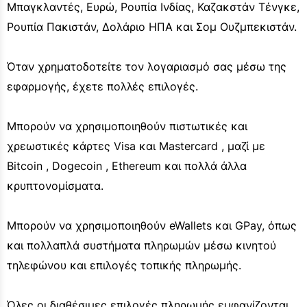
Μπαγκλαντές, Ευρώ, Ρουπία Ινδίας, Καζακστάν Τένγκε,
Ρουπία Πακιστάν, Δολάριο ΗΠΑ και Σομ Ουζμπεκιστάν.
Όταν χρηματοδοτείτε τον λογαριασμό σας μέσω της
εφαρμογής, έχετε πολλές επιλογές.
Μπορούν να χρησιμοποιηθούν πιστωτικές και
χρεωστικές κάρτες Visa και Mastercard , μαζί με
Bitcoin , Dogecoin , Ethereum και πολλά άλλα
κρυπτονομίσματα.
Μπορούν να χρησιμοποιηθούν eWallets και GPay, όπως
και πολλαπλά συστήματα πληρωμών μέσω κινητού
τηλεφώνου και επιλογές τοπικής πληρωμής.
Όλες οι διαθέσιμες επιλογές πληρωμής εμφανίζονται