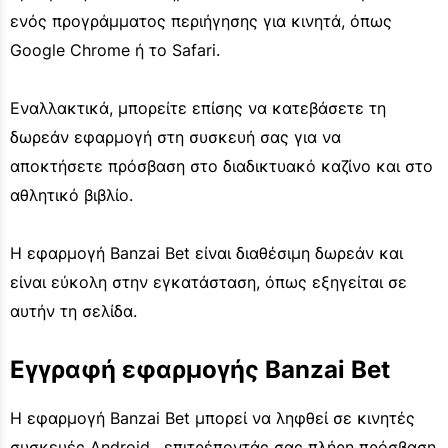
ενός προγράμματος περιήγησης για κινητά, όπως
Google Chrome ή το Safari.
Εναλλακτικά, μπορείτε επίσης να κατεβάσετε τη
δωρεάν εφαρμογή στη συσκευή σας για να
αποκτήσετε πρόσβαση στο διαδικτυακό καζίνο και στο
αθλητικό βιβλίο.
Η εφαρμογή Banzai Bet είναι διαθέσιμη δωρεάν και
είναι εύκολη στην εγκατάσταση, όπως εξηγείται σε
αυτήν τη σελίδα.
Εγγραφή εφαρμογής Banzai Bet
Η εφαρμογή Banzai Bet μπορεί να ληφθεί σε κινητές
συσκευές Android , επιτρέποντάς σας πλήρη πρόσβαση