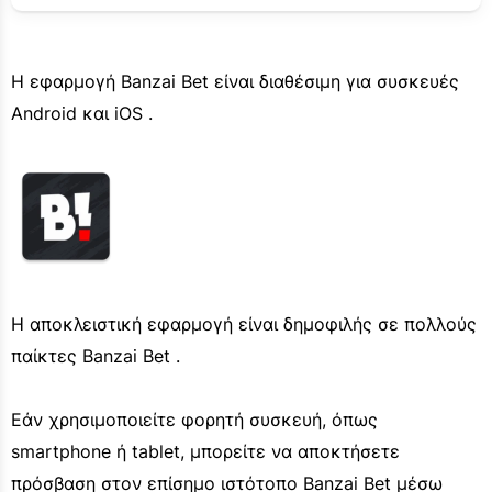
Η εφαρμογή Banzai Bet είναι διαθέσιμη για συσκευές
Android και iOS .
Η αποκλειστική εφαρμογή είναι δημοφιλής σε πολλούς
παίκτες Banzai Bet .
Εάν χρησιμοποιείτε φορητή συσκευή, όπως
smartphone ή tablet, μπορείτε να αποκτήσετε
πρόσβαση στον επίσημο ιστότοπο Banzai Bet μέσω