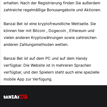
erhalten. Nach der Registrierung finden Sie außerdem
zahlreiche regelmäßige Bonusangebote und Aktionen.
Banzai Bet ist eine kryptofreundliche Wettseite. Sie
können hier mit Bitcoin , Dogecoin , Ethereum und
vielen anderen Kryptowährungen sowie zahlreichen
anderen Zahlungsmethoden wetten.
Banzai Bet ist auf dem PC und auf dem Handy
verfügbar. Die Website ist in mehreren Sprachen
verfügbar, und den Spielern steht auch eine spezielle
mobile App zur Verfügung.