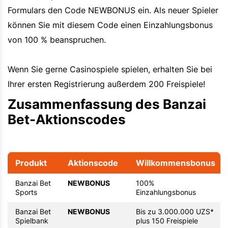
Formulars den Code NEWBONUS ein. Als neuer Spieler
können Sie mit diesem Code einen Einzahlungsbonus
von 100 % beanspruchen.
Wenn Sie gerne Casinospiele spielen, erhalten Sie bei
Ihrer ersten Registrierung außerdem 200 Freispiele!
Zusammenfassung des Banzai
Bet-Aktionscodes
Produkt
Aktionscode
Willkommensbonus
Banzai Bet
NEWBONUS
100%
Sports
Einzahlungsbonus
Banzai Bet
NEWBONUS
Bis zu 3.000.000 UZS*
Spielbank
plus 150 Freispiele