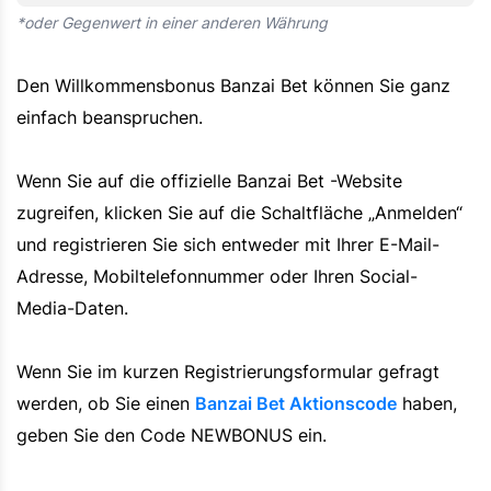
*oder Gegenwert in einer anderen Währung
Den Willkommensbonus Banzai Bet können Sie ganz
einfach beanspruchen.
Wenn Sie auf die offizielle Banzai Bet -Website
zugreifen, klicken Sie auf die Schaltfläche „Anmelden“
und registrieren Sie sich entweder mit Ihrer E-Mail-
Adresse, Mobiltelefonnummer oder Ihren Social-
Media-Daten.
Wenn Sie im kurzen Registrierungsformular gefragt
werden, ob Sie einen
Banzai Bet Aktionscode
haben,
geben Sie den Code NEWBONUS ein.