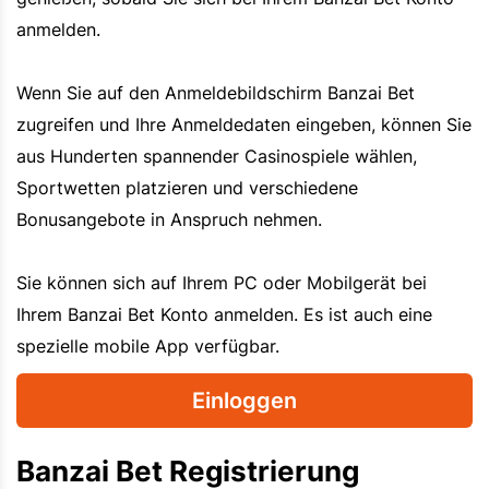
anmelden.
Wenn Sie auf den Anmeldebildschirm Banzai Bet
zugreifen und Ihre Anmeldedaten eingeben, können Sie
aus Hunderten spannender Casinospiele wählen,
Sportwetten platzieren und verschiedene
Bonusangebote in Anspruch nehmen.
Sie können sich auf Ihrem PC oder Mobilgerät bei
Ihrem Banzai Bet Konto anmelden. Es ist auch eine
spezielle mobile App verfügbar.
Einloggen
Banzai Bet Registrierung