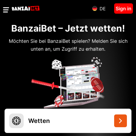
Sign in
DE
BanzaiBet – Jetzt wetten!
Möchten Sie bei BanzaiBet spielen? Melden Sie sich
unten an, um Zugriff zu erhalten.
Wetten