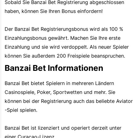
Sobald Sie Banzai Bet Registrierung abgeschlossen
haben, können Sie Ihren Bonus einfordern!
Der Banzai Bet Registrierungsbonus wird als 100 %
Einzahlungsbonus gewährt. Machen Sie Ihre erste
Einzahlung und sie wird verdoppelt. Als neuer Spieler
können Sie außerdem 200 Freispiele beanspruchen.
Banzai Bet Informationen
Banzai Bet bietet Spielern in mehreren Ländern
Casinospiele, Poker, Sportwetten und mehr. Sie
können bei der Registrierung auch das beliebte Aviator
-Spiel spielen.
Banzai Bet ist lizenziert und operiert derzeit unter
einer Curacao-Lizenz.