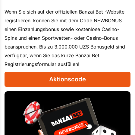
Wenn Sie sich auf der offiziellen Banzai Bet -Website
registrieren, können Sie mit dem Code NEWBONUS
einen Einzahlungsbonus sowie kostenlose Casino-
Spins und einen Sportwetten- oder Casino-Bonus
beanspruchen. Bis zu 3.000.000 UZS Bonusgeld sind
verfügbar, wenn Sie das kurze Banzai Bet
Registrierungsformular ausfüllen!
Aktionscode