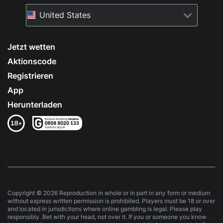
United States
Jetzt wetten
Aktionscode
Registrieren
App
Herunterladen
Copyright © 2026 Reproduction in whole or in part in any form or medium
without express written permission is prohibited. Players must be 18 or over
and located in jurisdictions where online gambling is legal. Please play
responsibly. Bet with your head, not over it. If you or someone you know