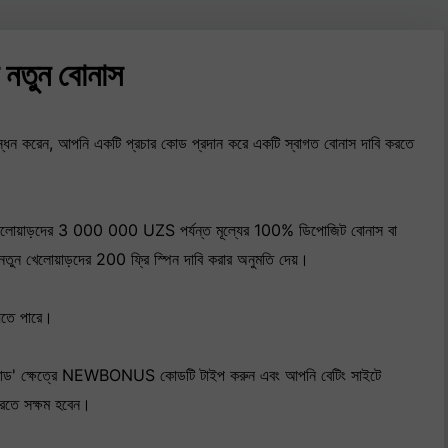
 নতুন বোনাস
বন্ধন করেন, আপনি একটি প্রচার কোড প্রদান করে একটি স্বাগত বোনাস দাবি করতে
াড়দের 3 000 000 UZS পর্যন্ত মূল্যের 100% ডিপোজিট বোনাস বা
 নতুন খেলোয়াড়দের 200 ফ্রি স্পিন দাবি করার অনুমতি দেয়।
যেতে পারে।
মো কোড' ক্ষেত্রে NEWBONUS কোডটি টাইপ করুন এবং আপনি বেটিং সাইটে
করতে সক্ষম হবেন।