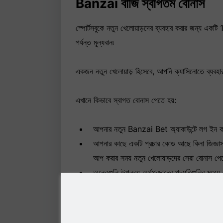
Banzai বাজি স্বাগতম বোনাস
স্পোর্টসবুকে নতুন খেলোয়াড়দের ব্যবহার করার জন্য
পর্যন্ত মূল্যবান৷
একজন নতুন খেলোয়াড় হিসেবে, আপনি ক্যাসিনোতে ব্যবহা
এখানে কিভাবে স্বাগত বোনাস পেতে হয়:
আপনার নতুন Banzai Bet অ্যাকাউন্টে লগ ইন করুন,
আপনার কাছে একটি প্রচার কোড আছে কিনা জিজ
আপ করার সময় নতুন খেলোয়াড়দের সেরা বোনাস পে
অনেকগুলি উপলব্ধ অর্থপ্রদানের পদ্ধতিগুলির মধ্য
একবার আপনি আপনার প্রাথমিক আমানত করা হয়ে গেলে, আপ
হয়। 3 000 000 UZS বা সমতুল্য মুদ্রা পর্যন্ত জমা ক