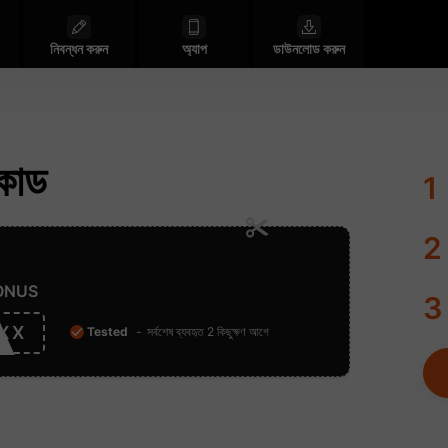
নিবন্ধন করুন
অ্যাপ
ডাউনলোড করুন
কোড
1
2
ONUS
3
XX
Tested
সর্বশেষ ব্যবহৃত 2 কিছুক্ষণ আগে