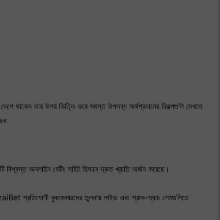
শে থাকেন তার উপর ভিত্তি করে সমস্ত উপলব্ধ অর্থপ্রদানের বিকল্পগুলি দেখতে
েন৷
বিশ্বস্ত অনলাইন বেটিং সাইট হিসাবে দ্রুত খ্যাতি অর্জন করেছে।
anzaiBet প্রতিযোগী বুকমেকারদের তুলনায় লাইভ এবং প্রাক-ম্যাচ গেমগুলিতে