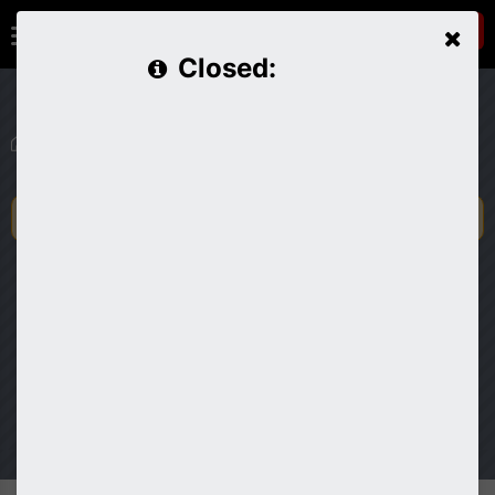
Sign in
BG
Closed:
Преглед
Преглед
We are sorry this brand does not accept
Click here for a list of brands
Преглед
4.5