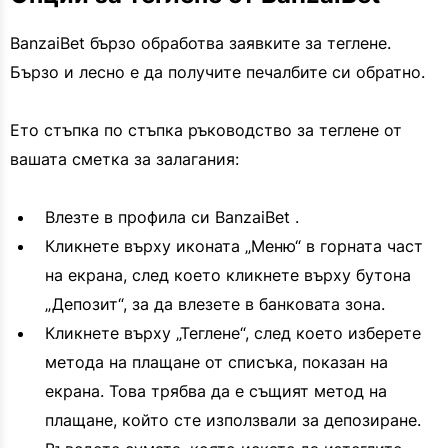
BanzaiBet бързо обработва заявките за теглене.
Бързо и лесно е да получите печалбите си обратно.
Ето стъпка по стъпка ръководство за теглене от
вашата сметка за залагания:
Влезте в профила си BanzaiBet .
Кликнете върху иконата „Меню“ в горната част
на екрана, след което кликнете върху бутона
„Депозит“, за да влезете в банковата зона.
Кликнете върху „Теглене“, след което изберете
метода на плащане от списъка, показан на
екрана. Това трябва да е същият метод на
плащане, който сте използвали за депозиране.