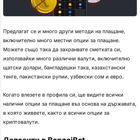
Предлагат се и много други методи на плащане,
включително много местни опции за плащане.
Можете също така да захранвате сметката си,
използвайки много различни валути, включително
щатски долари, бангладешки така, казахстански
тенге, пакистански рупии, узбекски сом и евро.
Когато влезете в профила си, ще видите всички
налични опции за плащане въз основа на държавата,
в която живеете, както и всички опции за
криптовалути.