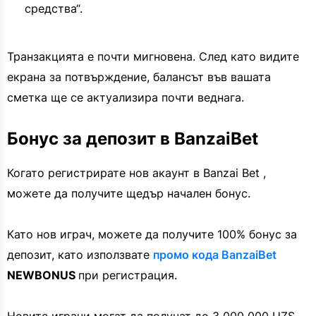
средства“.
Транзакцията е почти мигновена. След като видите
екрана за потвърждение, балансът във вашата
сметка ще се актуализира почти веднага.
Бонус за депозит в BanzaiBet
Когато регистрирате нов акаунт в Banzai Bet ,
можете да получите щедър начален бонус.
Като нов играч, можете да получите 100% бонус за
депозит, като използвате
промо кода BanzaiBet
NEWBONUS
при регистрация.
Новите играчи могат да получат до 3 000 000 UZS